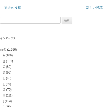
投
←
過去の投稿
新しい投稿
→
稿
検
ナ
索:
ビ
ゲ
インデックス
ー
シ
曲名
(1,986)
ョ
A
(106)
ン
B
(151)
C
(89)
D
(93)
E
(43)
F
(69)
G
(70)
H
(111)
I
(154)
J
(35)