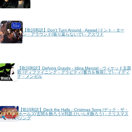
【歌詞和訳】Don't Turn Around - Aswad |ドント・ター
ン・アラウンド(振り返らないで) - アスワド
【歌詞和訳】Defying Gravity - Idina Menzel - ウィケッド主題
歌 |ディファイニング・グラビティ(重力を無視して) - イディ
ナ・メンゼル
【歌詞和訳】Deck the Halls - Cristmas Song |デック・ザ・
ホールズ(玄関を飾ろう)(邦題:ひいらぎ飾ろう) - クリスマス
ソング