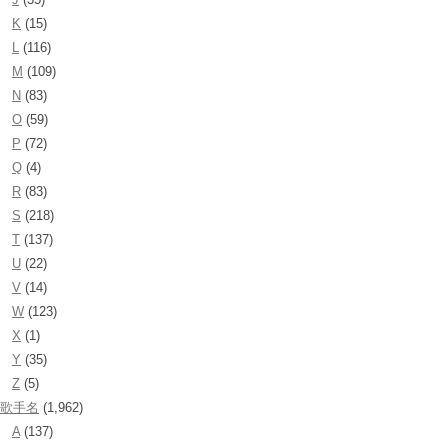
K
(15)
L
(116)
M
(109)
N
(83)
O
(59)
P
(72)
Q
(4)
R
(83)
S
(218)
T
(137)
U
(22)
V
(14)
W
(123)
X
(1)
Y
(35)
Z
(5)
歌手名
(1,962)
A
(137)