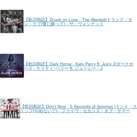
【歌詞和訳】Drunk on Love - The Wanted|ドランク・オ
ン・ラブ(愛に酔って) - ザ・ウォンテッド
【歌詞和訳】Dark Horse - Katy Perry ft. Juicy J|ダークホ
ース - ケイティ･ペリー ft. ジューシー・J
【歌詞和訳】Don't Stop - 5 Seconds of Summer |ドント・ス
トップ(やめないで) - ファイヴ・セカンズ・オブ・サマー