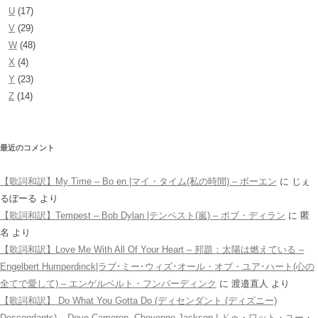
U
(17)
V
(29)
W
(48)
X
(4)
Y
(23)
Z
(14)
最近のコメント
【歌詞和訳】My Time – Bo en |マイ・タイム(私の時間) – ボーエン
に
じぇ
るぼーる
より
【歌詞和訳】Tempest – Bob Dylan |テンペスト(嵐) – ボブ・ディラン
に
匿
名
より
【歌詞和訳】Love Me With All Of Your Heart – 邦題：太陽は燃えている –
Engelbert Humperdinck|ラブ･ミー･ウィズ･オール・オブ・ユア･ハート(心の
全てで愛して) – エンゲルベルト・フンパーディンク
に
渡邉直人
より
【歌詞和訳】 Do What You Gotta Do (ディセンダント (ディズニー)
Descendants) – Dove Cameron, Cheyenne Jackson | ドゥ・ワット・ユー・