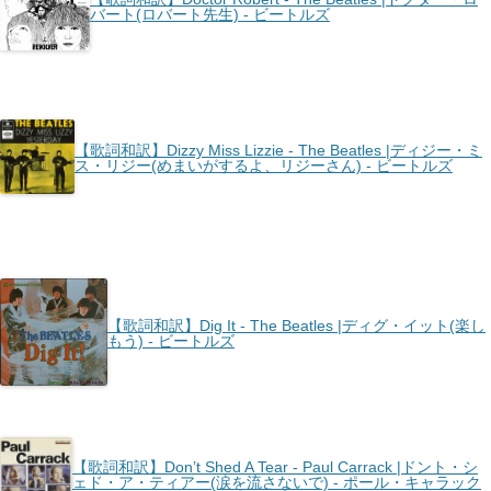
バート(ロバート先生) - ビートルズ
【歌詞和訳】Dizzy Miss Lizzie - The Beatles |ディジー・ミ
ス・リジー(めまいがするよ、リジーさん) - ビートルズ
【歌詞和訳】Dig It - The Beatles |ディグ・イット(楽し
もう) - ビートルズ
【歌詞和訳】Don’t Shed A Tear - Paul Carrack |ドント・シ
ェド・ア・ティアー(涙を流さないで) - ポール・キャラック