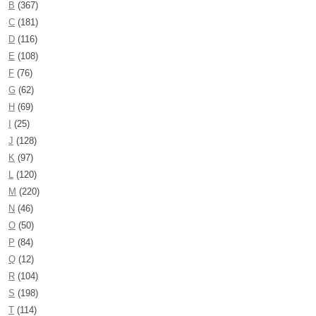
B
(367)
C
(181)
D
(116)
E
(108)
F
(76)
G
(62)
H
(69)
I
(25)
J
(128)
K
(97)
L
(120)
M
(220)
N
(46)
O
(50)
P
(84)
Q
(12)
R
(104)
S
(198)
T
(114)