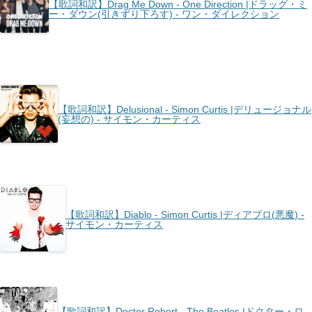
【歌詞和訳】Drag Me Down - One Direction |ドラッグ・ミ
ー・ダウン(引きずり下ろす) - ワン・ダイレクション
【歌詞和訳】Delusional - Simon Curtis |デリュージョナル
(妄想の) - サイモン・カーティス
【歌詞和訳】Diablo - Simon Curtis |ディアブロ(悪魔) -
サイモン・カーティス
【歌詞和訳】Doctor Robert - The Beatles |ドクター・ロ