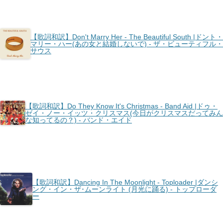
【歌詞和訳】Don't Marry Her - The Beautiful South |ドント・
マリー・ハー(あの女と結婚しないで) - ザ・ビューティフル・
サウス
【歌詞和訳】Do They Know It's Christmas - Band Aid |ドゥ・
ゼイ・ノー・イッツ・クリスマス(今日がクリスマスだってみん
な知ってるの？) - バンド・エイド
【歌詞和訳】Dancing In The Moonlight - Toploader |ダンシ
ング・イン・ザ･ムーンライト (月光に踊る) - トップローダ
ー