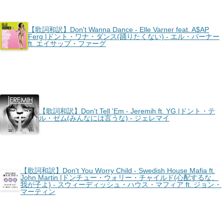
【歌詞和訳】Don't Wanna Dance - Elle Varner feat. A$AP
Ferg |ドント・ワナ・ダンス(踊りたくない) - エル・バーナー
ft. エイサップ・ファーグ
【歌詞和訳】Don't Tell 'Em - Jeremih ft. YG |ドント・テ
ル・ゼム(みんなには言うな) - ジェレマイ
【歌詞和訳】Don't You Worry Child - Swedish House Mafia ft.
John Martin |ドンチュー・ウォリー・チャイルド(心配するな、
我が子よ) - スウィーディッシュ・ハウス・マフィア ft. ジョン・
マーティン