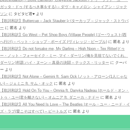
ガッタ・ドゥ (するべき事をする) – ダヴ・キャメロン, シャイアン・ジャク
ソン
に
タピタピ君♥️
より
【歌詞和訳】Buttercup – Jack Stauber |バターカップ – ジャック・ストウバ
ー
に
匿名
より
【歌詞和訳】Go West – Pet Shop Boys (Village People) |ゴー･ウェスト(西
へ行け) – ペット・ショップ・ボーイズ (ヴィレッジ・ピープル)
に
匿名
より
【歌詞和訳】Do not forsake me, My Darling – High Noon – Tex Ritter|ドゥ
ー・ノット・フォーセイク・ミー, マイ・ダーリン(俺を見捨てないでくれ、
ダーリン)邦題:ハイ・ヌーン – 真昼の決闘 – テックス・リッター
に
クーパ
ー
より
【歌詞和訳】Not Alone – Gemini ft. Sam Ock |ノット・アローン(1人じゃな
い) – ジェミニ ft. サム・オック
に
匿名
より
【歌詞和訳】Hold On To You – Omnia ft. Danyka Nadeau |ホールド・オン・
トゥ・ユー(君を離さない) – オムニア ft. ダニーカ・ナドー
に
匿名
より
【歌詞和訳】All You Need Is Love – The Beatles |オール・ユー・ニード・イ
ズ・ラブ(愛こそはすべて) – ビートルズ
に
匿名
より