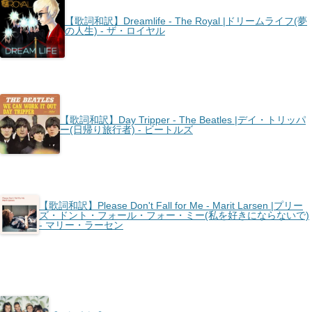
【歌詞和訳】Dreamlife - The Royal |ドリームライフ(夢
の人生) - ザ・ロイヤル
【歌詞和訳】Day Tripper - The Beatles |デイ・トリッパ
ー(日帰り旅行者) - ビートルズ
【歌詞和訳】Please Don't Fall for Me - Marit Larsen |プリー
ズ・ドント・フォール・フォー・ミー(私を好きにならないで)
- マリー・ラーセン